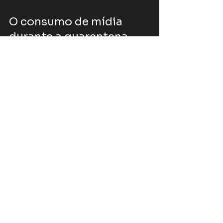
9 de mar. de 2022
4 min de leitura
O consumo de mídia
durante a quarentena