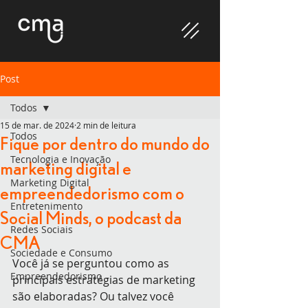
Post
Todos
15 de mar. de 2024
2 min de leitura
Todos
Fique por dentro do mundo do
Tecnologia e Inovação
marketing digital e
Marketing Digital
empreendedorismo com o
Entretenimento
Social Minds, o podcast da
Redes Sociais
CMA
Sociedade e Consumo
Você já se perguntou como as 
Empreendedorismo
principais estratégias de marketing 
são elaboradas? Ou talvez você 