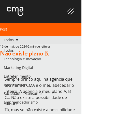
Post
Todos
16 de mai. de 2024
2 min de leitura
Todos
Não existe plano B.
Tecnologia e Inovação
Marketing Digital
Entretenimento
Sempre brinco aqui na agência que, 
Redes Sociais
pra mim, a CMA é o meu abecedário 
inteiro. A agência é meu plano A, B, 
Sociedade e Consumo
C... Não existe a possibilidade de 
Empreendedorismo
falhar.
Tá, mas se não existe a possibilidade 