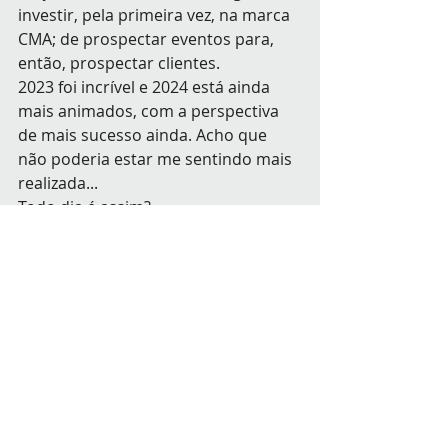
investir, pela primeira vez, na marca 
CMA; de prospectar eventos para, 
então, prospectar clientes.
2023 foi incrível e 2024 está ainda 
mais animados, com a perspectiva 
de mais sucesso ainda. Acho que 
não poderia estar me sentindo mais 
realizada...
Todo dia é assim?
Claro que não... Os perrengues são 
tantos...
Posts recentes
Ver tudo